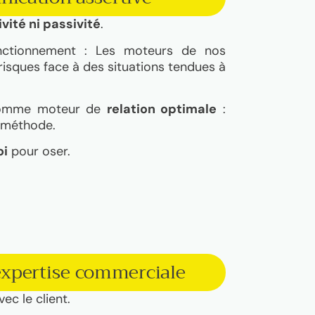
vité ni passivité
.
nctionnement : Les moteurs de nos
isques face à des situations tendues à
é comme moteur de
relation optimale
:
 méthode.
oi
pour oser.
expertise commerciale
ec le client.