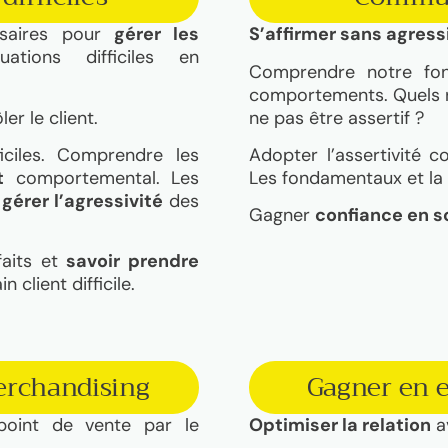
ssaires pour
gérer les
S’affirmer sans agressi
tions difficiles en
Comprendre notre fo
comportements. Quels r
er le client.
ne pas être assertif ?
ficiles. Comprendre les
Adopter l’assertivit
t
comportemental. Les
Les fondamentaux et la
r
gérer l’agressivité
des
Gagner
confiance en s
faits et
savoir prendre
 client difficile.
erchandising
Gagner en 
oint de vente par le
Optimiser la relation
av