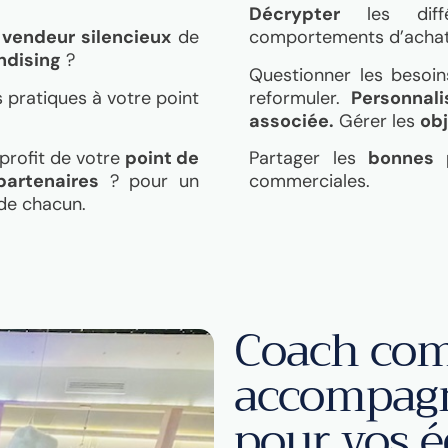
Décrypter
les diffé
u
vendeur silencieux
de
comportements d’achat
dising
?
Questionner les besoi
s pratiques à votre point
reformuler.
Personnali
associée.
Gérer les
ob
profit de votre
point de
Partager les
bonnes 
partenaires
? pour un
commerciales.
de chacun.
Coach com
accompag
pour vos 