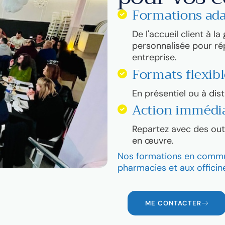
Formations ad
De l'accueil client à l
personnalisée pour ré
entreprise.
Formats flexib
En présentiel ou à dis
Action immédi
Repartez avec des outi
en œuvre.
Nos formations en commu
pharmacies et aux officin
ME CONTACTER