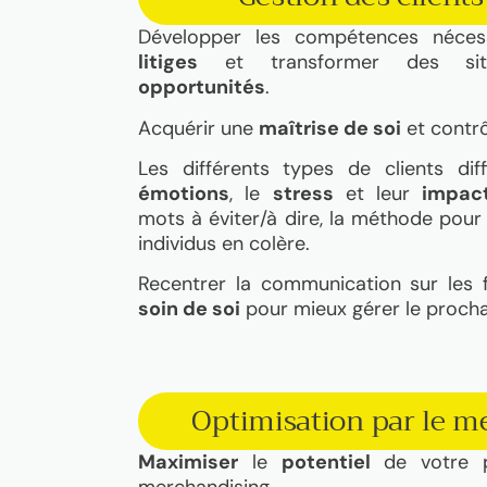
Développer les compétences néce
litiges
et transformer des situa
opportunités
.
Acquérir une
maîtrise de soi
et contrôl
Les différents types de clients dif
émotions
, le
stress
et leur
impac
mots à éviter/à dire, la méthode pou
individus en colère.
Recentrer la communication sur les 
soin de soi
pour mieux gérer le prochain
Optimisation par le m
Maximiser
le
potentiel
de votre p
merchandising.